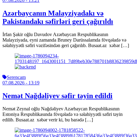
07.08.2026
- 13:21
Azərbaycanın Malayziyadakı və
Pakistandakı səfirləri geri çağırıldı
İrfan Şakir oğlu Davudov Azərbaycan Respublikasının
Malayziyada, eyni zamanda Bruney Darüssalamda fövqəladə və
səlahiyyətli səfiri vəzifəsindən geri çağırılıb. Busaat.az xəbər […]
Serencam
07.08.2026
- 13:19
Nemət Nağdəliyev səfir təyin edildi
Nemət Zeynal oğlu Nağdəliyev Azərbaycan Respublikasının
Estoniya Respublikasında fövqəladə və səlahiyyətli səfiri təyin
edilib. Busaat.az xəbər verir ki, bu barədə […]