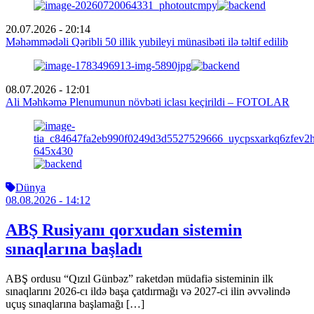
20.07.2026
- 20:14
Məhəmmədəli Qəribli 50 illik yubileyi münasibəti ilə təltif edilib
08.07.2026
- 12:01
Ali Məhkəmə Plenumunun növbəti iclası keçirildi – FOTOLAR
Dünya
08.08.2026
- 14:12
ABŞ Rusiyanı qorxudan sistemin
sınaqlarına başladı
ABŞ ordusu “Qızıl Günbəz” raketdən müdafiə sisteminin ilk
sınaqlarını 2026-cı ildə başa çatdırmağı və 2027-ci ilin əvvəlində
uçuş sınaqlarına başlamağı […]