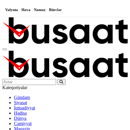
Valyuta
Hava
Namaz
Bürclər
Search…
Kateqoriyalar
Gündəm
Siyasət
İqtisadiyyat
Hadisə
Dünya
Cəmiyyət
Maqazin