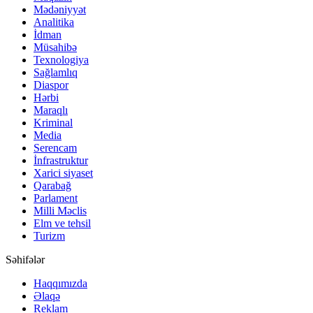
Mədəniyyət
Analitika
İdman
Müsahibə
Texnologiya
Sağlamlıq
Diaspor
Hərbi
Maraqlı
Kriminal
Media
Serencam
İnfrastruktur
Xarici siyaset
Qarabağ
Parlament
Milli Məclis
Elm ve tehsil
Turizm
Səhifələr
Haqqımızda
Əlaqə
Reklam