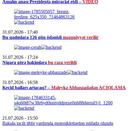
Amalın anası Prezidentə müraciət etdi –
VİDEO
31.07.2026
- 17:40
Bu qadınlara 126 gün ödənişli
məzuniyyət verilir
31.07.2026
- 17:24
Nigara görə həkimlərə
bu cəza verildi
31.07.2026
- 16:58
Keçid balları artacaq? –
Məleykə Abbaszadədən AÇIQLAMA
21.07.2026
- 15:50
Bakıda təcili tibbi yardımda motosikletlərdən istifadə olundu