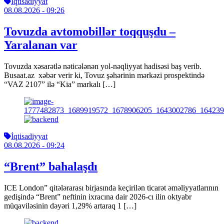
İqtisadiyyat
08.08.2026
- 09:26
Tovuzda avtomobillər toqquşdu –
Yaralanan var
Tovuzda xəsarətlə nəticələnən yol-nəqliyyat hadisəsi baş verib.
Busaat.az xəbər verir ki, Tovuz şəhərinin mərkəzi prospektində
“VAZ 2107” ilə “Kia” markalı […]
İqtisadiyyat
08.08.2026
- 09:24
“Brent” bahalaşdı
ICE London” qitələrarası birjasında keçirilən ticarət əməliyyatlarının
gedişində “Brent” neftinin ixracına dair 2026-cı ilin oktyabr
müqaviləsinin dəyəri 1,29% artaraq 1 […]