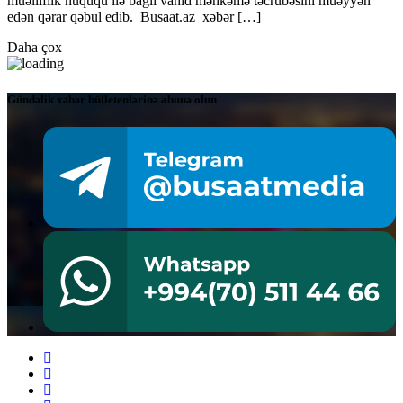
müəlliflik hüququ ilə bağlı vahid məhkəmə təcrübəsini müəyyən
edən qərar qəbul edib. Busaat.az xəbər […]
Daha çox
Gündəlik xəbər bülletenlərinə abunə olun