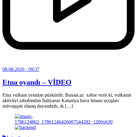
08.08.2026
- 09:37
Etna oyandı – VİDEO
Etna vulkanı yenidən püskürüb. Busaat.az xəbər verir ki, vulkanın
aktivliyi səbəbindən İtaliyanın Kataniya hava limanı uçuşları
müvəqqəti olaraq dayandırıb, dı […]