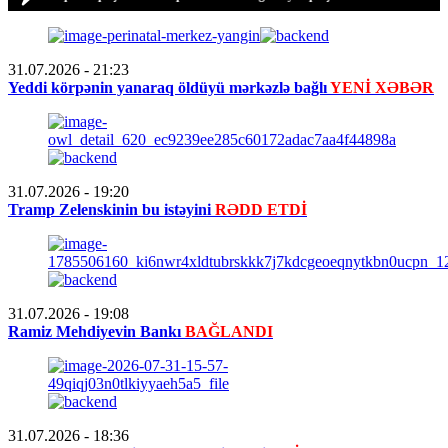
31.07.2026
- 21:23
Yeddi körpənin yanaraq öldüyü mərkəzlə bağlı
YENİ XƏBƏR
31.07.2026
- 19:20
Tramp Zelenskinin bu istəyini
RƏDD ETDİ
31.07.2026
- 19:08
Ramiz Mehdiyevin Bankı
BAĞLANDI
31.07.2026
- 18:36