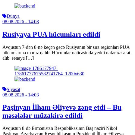
Dünya
08.08.2026
- 14:08
Rusiyaya PUA hücumları edildi
Avqustun 7-dən 8-nə keçən gecə Rusiyanın bir sıra regionları PUA
hücumlarına məruz qalıb. Hücumlar nəticəsində yeddi nəfər xəsarət
alıb, sənaye […]
Siyasət
08.08.2026
- 14:03
Paşinyan İlham Əliyevə zəng etdi – Bu
məsələlər müzakirə edildi
Avqustun 8-də Ermənistan Respublikasının Baş naziri Nikol
Paşinyan Azərbaycan Respublikasının Prezidenti İlham Əliyevə