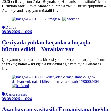
2026-cı il avqustun 7-də “Beynəlxalq Humanistika İnstitutu” İctimai
Birliyinin sədri Elmira Məhəddinlinin və “Milli Birlik” qrupunun –
Azərbaycanda yaşayan müxtəlif […]
Dünya
08.08.2026
- 10:26
Çexiyada yoldan keçənlərə bıçaqla
hücum edildi – Yaralılar var
Çexiyanın şimal-qərbində bir kişi yoldan keçənlərə bıçaqla hücum
edərək üç nəfəri – iki kişi və bir qadını ağır yaralayıb. Busaat.az
[…]
Xarici siyaset
08.08.2026
- 10:24
Azərbaycan vasitəsilə Ermənistana buğda