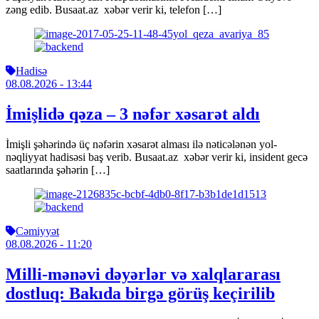
zəng edib. Busaat.az xəbər verir ki, telefon […]
Hadisə
08.08.2026
- 13:44
İmişlidə qəza – 3 nəfər xəsarət aldı
İmişli şəhərində üç nəfərin xəsarət alması ilə nəticələnən yol-
nəqliyyat hadisəsi baş verib. Busaat.az xəbər verir ki, insident gecə
saatlarında şəhərin […]
Cəmiyyət
08.08.2026
- 11:20
Milli-mənəvi dəyərlər və xalqlararası
dostluq: Bakıda birgə görüş keçirilib