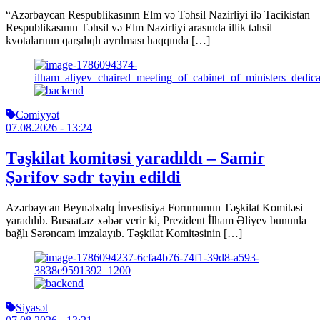
“Azərbaycan Respublikasının Elm və Təhsil Nazirliyi ilə Tacikistan
Respublikasının Təhsil və Elm Nazirliyi arasında illik təhsil
kvotalarının qarşılıqlı ayrılması haqqında […]
Cəmiyyət
07.08.2026
- 13:24
Təşkilat komitəsi yaradıldı – Samir
Şərifov sədr təyin edildi
Azərbaycan Beynəlxalq İnvestisiya Forumunun Təşkilat Komitəsi
yaradılıb. Busaat.az xəbər verir ki, Prezident İlham Əliyev bununla
bağlı Sərəncam imzalayıb. Təşkilat Komitəsinin […]
Siyasət