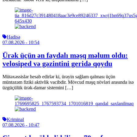
Hadisə
07.08.2026
- 10:54
Ürək üçün ən faydalı məşq məlum oldu:
velosiped və gəzintini geridə qoydu
Mütəxəssislər hesab edirlər ki, ürəyin sağlam qalması üçün
müntəzəm fiziki aktivlik vacibdir. Mövcud məşq növləri arasında isə
üzgüçülük ürək-damar sistemini […]
Kriminal
07.08.2026
- 10:47