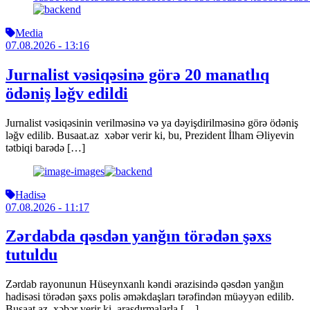
Media
07.08.2026
- 13:16
Jurnalist vəsiqəsinə görə 20 manatlıq
ödəniş ləğv edildi
Jurnalist vəsiqəsinin verilməsinə və ya dəyişdirilməsinə görə ödəniş
ləğv edilib. Busaat.az xəbər verir ki, bu, Prezident İlham Əliyevin
tətbiqi barədə […]
Hadisə
07.08.2026
- 11:17
Zərdabda qəsdən yanğın törədən şəxs
tutuldu
Zərdab rayonunun Hüseynxanlı kəndi ərazisində qəsdən yanğın
hadisəsi törədən şəxs polis əməkdaşları tərəfindən müəyyən edilib.
Busaat.az xəbər verir ki, araşdırmalarla […]