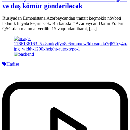
və daş kömür göndəriləcək
Rusiyadan Ermənistana Azərbaycandan tranzit keçməklə növbəti
tədarük həyata keçiriləcək. Bu barədə “Azərbaycan Dəmir Yolları”
QSC-dən məlumat verilib. 15 vaqondan ibarət, […]
Hadisə