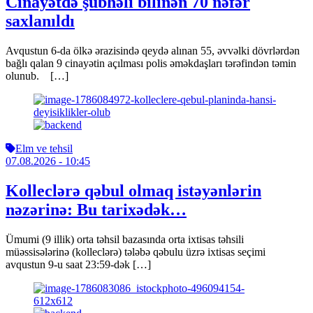
Cinayətdə şübhəli bilinən 70 nəfər
saxlanıldı
Avqustun 6-da ölkə ərazisində qeydə alınan 55, əvvəlki dövrlərdən
bağlı qalan 9 cinayətin açılması polis əməkdaşları tərəfindən təmin
olunub. […]
Elm ve tehsil
07.08.2026
- 10:45
Kolleclərə qəbul olmaq istəyənlərin
nəzərinə: Bu tarixədək…
Ümumi (9 illik) orta təhsil bazasında orta ixtisas təhsili
müəssisələrinə (kolleclərə) tələbə qəbulu üzrə ixtisas seçimi
avqustun 9-u saat 23:59-dək […]