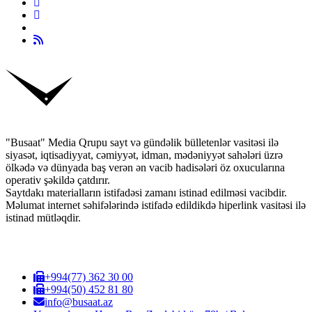
"Busaat" Media Qrupu sayt və gündəlik bülletenlər vasitəsi ilə
siyasət, iqtisadiyyat, cəmiyyət, idman, mədəniyyət sahələri üzrə
ölkədə və dünyada baş verən ən vacib hadisələri öz oxucularına
operativ şəkildə çatdırır.
Saytdakı materialların istifadəsi zamanı istinad edilməsi vacibdir.
Məlumat internet səhifələrində istifadə edildikdə hiperlink vasitəsi ilə
istinad mütləqdir.
+994(77) 362 30 00
+994(50) 452 81 80
info@busaat.az