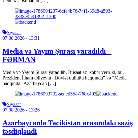
Lent.az-a istinadən […]
Siyasət
07.08.2026
- 13:31
Media və Yayım Şurası yaradıldı –
FƏRMAN
Media və Yayım Şurası yaradılıb. Busaat.az xəbər verir ki, bu,
Prezident İlham Əliyevin “Dövlət qulluğu haqqında” və “Media
haqqında” Azərbaycan […]
Siyasət
07.08.2026
- 13:26
Azərbaycanla Tacikistan arasındakı saziş
təsdiqləndi