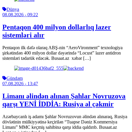
Dünya
08.08.2026
- 09:22
Pentaqon 400 milyon dollarlıq lazer
sistemləri alır
Pentaqon ilk dəfə olaraq ABŞ-nin “AeroVironment” texnologiya
şirkətindən 400 milyon dollar dəyərində “Locust” lazer antidron
sistemləri tədarük edəcək. Busaat.az xəbər […]
Gündəm
07.08.2026
- 13:47
Limanı əlindən alınan Şahlar Novruzova
qarşı YENİ İDDİA: Rusiya əl çəkmir
Azərbaycanlı iş adamı Şahlar Novruzovun əlindən alınaraq, Rusiya
dövlətinin mülkiyyətinə keçirilən “Tuapse Dəniz Kommersiya
Limanı” MMC keçmiş sahibinə qarşı iddia qaldırıb. Busaat.az