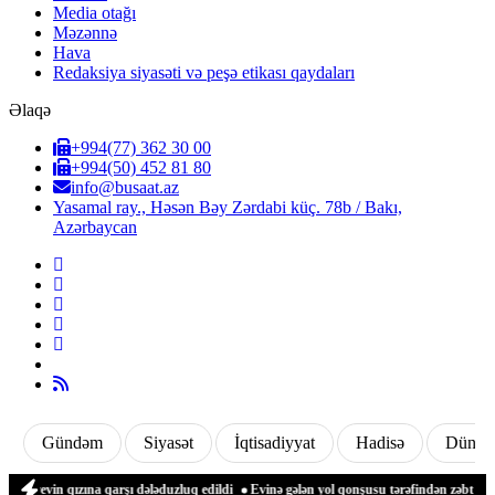
Media otağı
Məzənnə
Hava
Redaksiya siyasəti və peşə etikası qaydaları
Əlaqə
+994(77) 362 30 00
+994(50) 452 81 80
info@busaat.az
Yasamal ray., Həsən Bəy Zərdabi küç. 78b / Bakı,
Azərbaycan
Gündəm
Siyasət
İqtisadiyyat
Hadisə
Dünya
qızına qarşı dələduzluq edildi
Evinə gələn yol qonşusu tərəfindən zəbt edilən qad